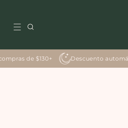
IR AL
CONTENI
DO
ompras de $130+
Descuento automático