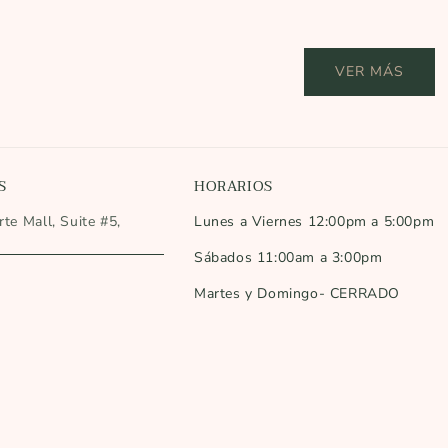
i
i
c
o
o
i
r
r
o
VER MÁS
e
e
r
g
g
e
u
u
g
l
l
u
a
a
l
r
r
S
HORARIOS
a
r
te Mall, Suite #5,
Lunes a Viernes 12:00pm a 5:00pm
Sábados 11:00am a 3:00pm
Martes y Domingo- CERRADO